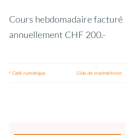
Cours hebdomadaire facturé
Contact
annuellement CHF 200.-
Soutien
Club de crochet/tricot
Café numérique