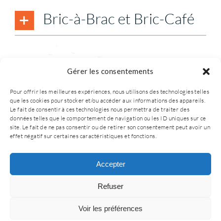
Bric-à-Brac et Bric-Café
Contact
Soutien
Gérer les consentements
Pour offrir les meilleures expériences, nous utilisons des technologies telles
que les cookies pour stocker et/ou accéder aux informations des appareils.
Le fait de consentir à ces technologies nous permettra de traiter des
données telles que le comportement de navigation ou les ID uniques sur ce
site. Le fait de ne pas consentir ou de retirer son consentement peut avoir un
effet négatif sur certaines caractéristiques et fonctions.
© 2025 – Tous droits sont réservés CORA.
Accepter
• Création du site internet
i-proswiss.ch
•
Refuser
Mentions légales
•
Politique de
confidentialité
Voir les préférences