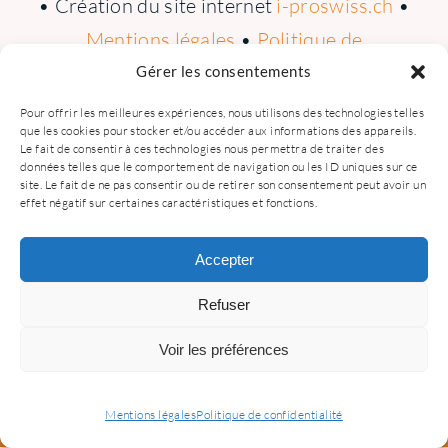
• Création du site internet
i-proswiss.ch
•
Mentions légales
•
Politique de
Contact
confidentialité
Gérer les consentements
Pour offrir les meilleures expériences, nous utilisons des technologies telles
Soutien
que les cookies pour stocker et/ou accéder aux informations des appareils.
Le fait de consentir à ces technologies nous permettra de traiter des
données telles que le comportement de navigation ou les ID uniques sur ce
site. Le fait de ne pas consentir ou de retirer son consentement peut avoir un
effet négatif sur certaines caractéristiques et fonctions.
Accepter
Refuser
Voir les préférences
Mentions légales
Politique de confidentialité
Google
Facebook
Email
Pho