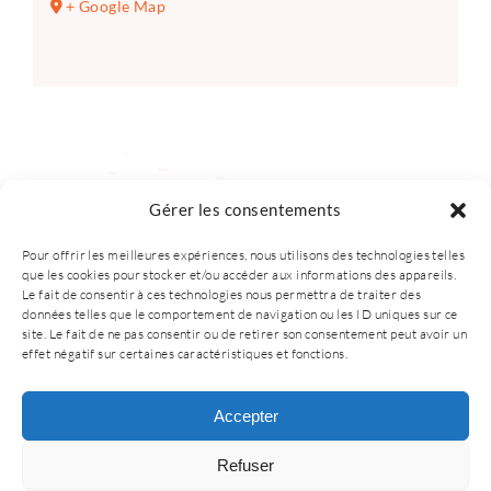
+ Google Map
Gérer les consentements
Pour offrir les meilleures expériences, nous utilisons des technologies telles
que les cookies pour stocker et/ou accéder aux informations des appareils.
Le fait de consentir à ces technologies nous permettra de traiter des
données telles que le comportement de navigation ou les ID uniques sur ce
site. Le fait de ne pas consentir ou de retirer son consentement peut avoir un
effet négatif sur certaines caractéristiques et fonctions.
© 2025 – Tous droits sont réservés CORA.
Accepter
• Création du site internet
i-proswiss.ch
•
Refuser
Mentions légales
•
Politique de