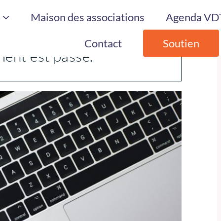
Maison des associations
Agenda VDT
×
Contact
Soutien
ent est passé.