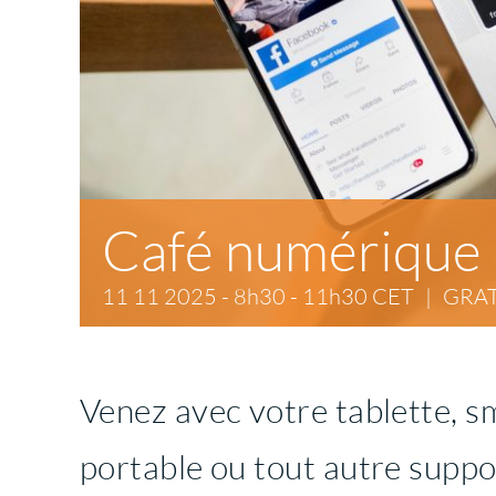
Café numérique
11 11 2025 - 8h30
-
11h30
CET
|
GRA
Venez avec votre tablette, 
portable ou tout autre supp